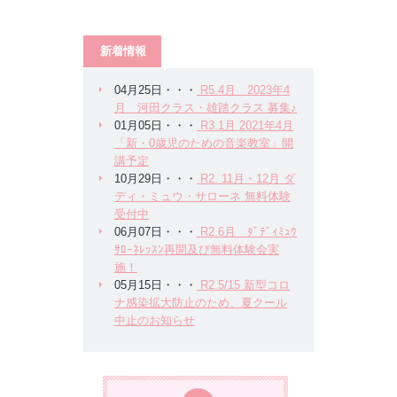
新着情報
04月25日・・・
R5.4月 2023年4
月 河田クラス・雄踏クラス 募集♪
01月05日・・・
R3.1月 2021年4月
「新・0歳児のための音楽教室」開
講予定
10月29日・・・
R2. 11月・12月 ダ
ディ・ミュウ・サローネ 無料体験
受付中
06月07日・・・
R2.6月 ﾀﾞﾃﾞｨﾐｭｳ
ｻﾛｰﾈﾚｯｽﾝ再開及び無料体験会実
施！
05月15日・・・
R2.5/15 新型コロ
ナ感染拡大防止のため、夏クール
中止のお知らせ