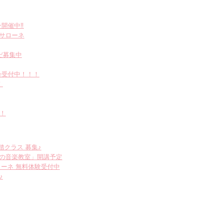
開催中‼︎
・サローネ
だ募集中
会受付中！！！
！
！
雄踏クラス 募集♪
のための音楽教室」開講予定
サローネ 無料体験受付中
♪