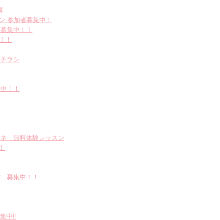
講
ッスン 参加者募集中！
 募集中！！
！！！
集チラシ
集中！！
ローネ 無料体験レッスン
！
館 募集中！！
集中‼︎