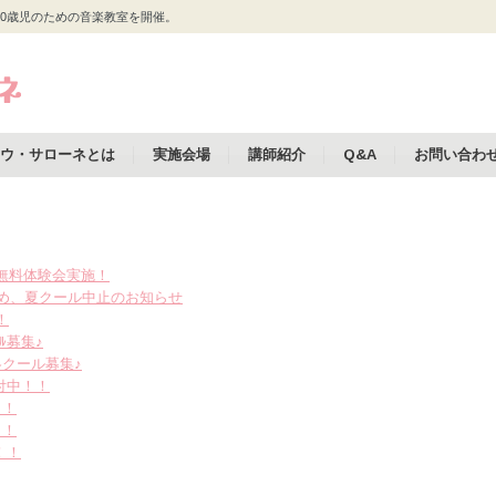
0歳児のための音楽教室を開催。
ウ・サローネとは
実施会場
講師紹介
Q&A
お問い合わ
開及び無料体験会実施！
のため、夏クール中止のお知らせ
！
ﾙ募集♪
冬クール募集♪
受付中！！
！！
！！
！！