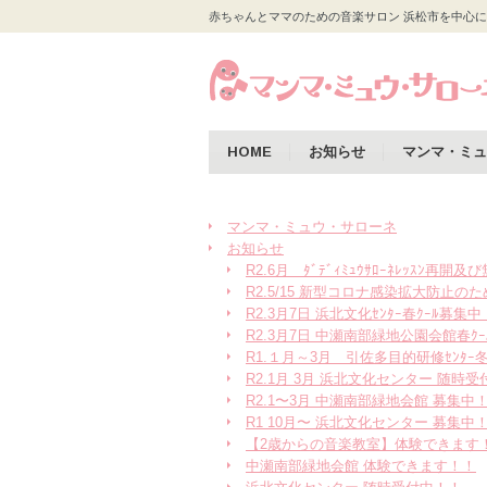
赤ちゃんとママのための音楽サロン 浜松市を中心に
HOME
お知らせ
マンマ・ミュ
マンマ・ミュウ・サローネ
お知らせ
R2.6月 ﾀﾞﾃﾞｨﾐｭｳｻﾛｰﾈﾚｯｽﾝ再
R2.5/15 新型コロナ感染拡大防止
R2.3月7日 浜北文化ｾﾝﾀｰ春ｸｰﾙ募集中
R2.3月7日 中瀬南部緑地公園会館春ｸｰ
R1.１月～3月 引佐多目的研修ｾﾝﾀｰ
R2.1月 3月 浜北文化センター 随時
R2.1〜3月 中瀬南部緑地会館 募集中
R1 10月〜 浜北文化センター 募集中
【2歳からの音楽教室】体験できます
中瀬南部緑地会館 体験できます！！